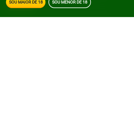
SOU MAIOR DE 18
SOU MENOR DE 18
Menu
Slot
Ao Vivo
Crash
OK
Brazino 777
Jogos De Cassino
Cassino Ao Vivo
Esporte Bet
Mapa Do Site XML
Live Bet
Mapa Do Site HTML
Slots
Suporte
Jogos Crash
Perguntas Frequentes
Novos Jogos
Promoções E Bônus
Bingo
Reclamações
Jogos De Mesa
Afiliados