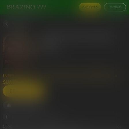
CADASTRO
ENTRAR
VOLTAR
CAT WILDE AND THE DOOM OF
DEAD
PLAYNGO
INFELIZMENTE, ESTE JOGO NÃO ESTÁ DISPONÍVEL NA
SUA REGIÃO.
BRAZINO777
1
372
Visualizações
RTP:
96.29%
O jogo pode causar dependência, ansiedade, depressão e prejuízos