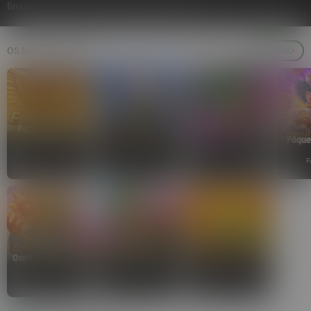
financeiros. Jogue com responsabilidade. 18+
OS MAIS JOGADOS
VER MAIS
EXCLUSIVO
Fortune Garuda
500
Pachinko
FlyX™ Cash Turbo™
Pôque
TADA
NEKO
BUCK STAKES
F
Onça Sortuda 500
Lucky Jaguar 2
4 Pots of Egypt
TADA
TADA
3OAKS