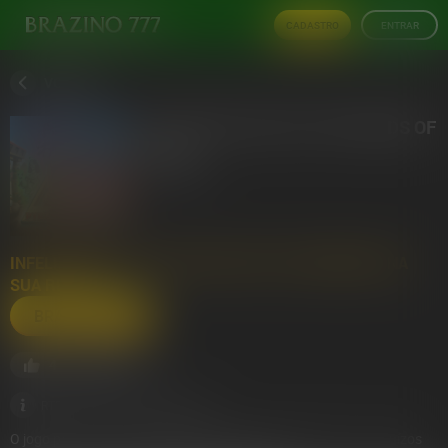
CADASTRO
ENTRAR
VOLTAR
CAT WILDE AND THE PYRAMIDS OF
DEAD
PLAYNGO
INFELIZMENTE, ESTE JOGO NÃO ESTÁ DISPONÍVEL NA
SUA REGIÃO.
BRAZINO777
4
1404
Visualizações
RTP:
96.2%
O jogo pode causar dependência, ansiedade, depressão e prejuízos