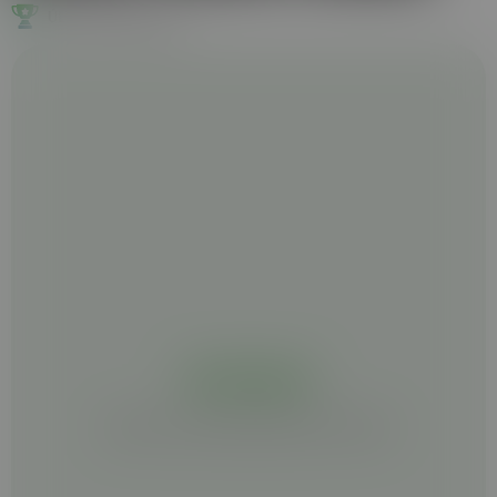
ÚLTIMOS GANHOS
NÃO HÁ DADOS
ESPERA ALGUNS SEGUNDOS POR FAVOR