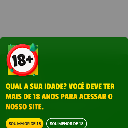
quando considerar adequado.
Entre os recursos confirmados estão Additive symbol, Bonus
symbols, BonusGame: Pick Objects, Book of ... mechanic, Expanding
Symbols. A presença desses recursos não garante resultados em
uma rodada específica.
CAT WILDE AND THE PYRAMIDS OF DEAD - FAQ
Qual é o RTP de Cat Wilde and the Pyramids of Dead?
O RTP informado é de 96%. Esse percentual é teórico, calculado para
muitas rodadas, e não garante retorno individual.
Qual é o ganho máximo de Cat Wilde and the Pyramids of Dead?
QUAL A SUA IDADE? VOCÊ DEVE TER
O limite técnico indicado é de 10.000x o valor da aposta. Esse teto
não representa promessa de resultado.
MAIS DE 18 ANOS PARA ACESSAR O
Usamos cookies para melhorar sua experiência. Ao
NOSSO SITE.
Quais recursos aparecem em Cat Wilde and the Pyramids of Dead?
usar o Brazino777, você aceita nossos cookies. Veja
nossos
Termos e Condições
para mais.
A lista confirmada inclui Additive symbol, Bonus symbols,
BonusGame: Pick Objects, Book of ... mechanic, Expanding Symbols,
SOU MAIOR DE 18
SOU MENOR DE 18
Menu
Slot
Ao Vivo
Crash
OK
Risk/Gamble (Double) game. Outros detalhes devem ser observados