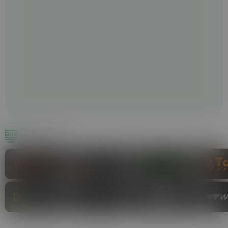
PROVEDORES