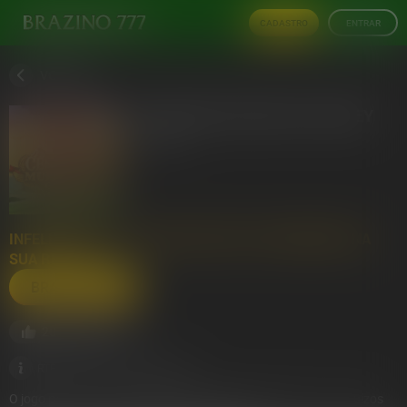
CADASTRO
ENTRAR
VOLTAR
CENTURION BIGGER BIG MONEY
INSPIRED
INFELIZMENTE, ESTE JOGO NÃO ESTÁ DISPONÍVEL NA
SUA REGIÃO.
BRAZINO777
20
7453
Visualizações
RTP:
94.5%
O jogo pode causar dependência, ansiedade, depressão e prejuízos