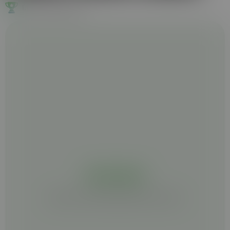
ÚLTIMOS GANHOS
NÃO HÁ DADOS
ESPERA ALGUNS SEGUNDOS POR FAVOR