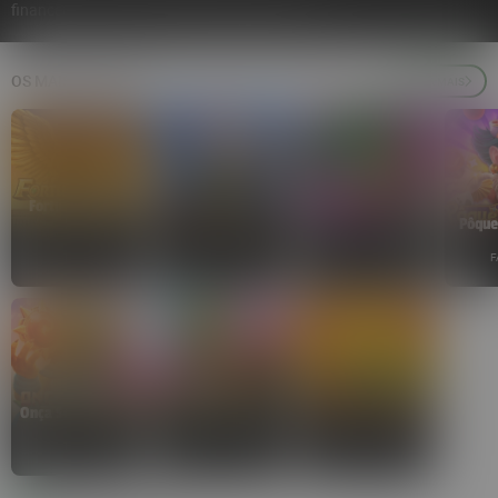
financeiros. Jogue com responsabilidade. 18+
OS MAIS JOGADOS
VER MAIS
EXCLUSIVO
Fortune Garuda
500
Pachinko
FlyX™ Cash Turbo™
Pôque
TADA
NEKO
BUCK STAKES
F
Onça Sortuda 500
Lucky Jaguar 2
4 Pots of Egypt
TADA
TADA
3OAKS