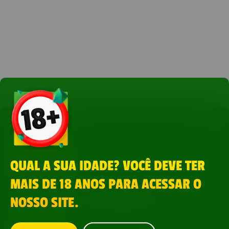
Inicie a rodada e aguarde a formação do resultado.
Confira as combinações reconhecidas e os recursos especiais
aplicados.
Recursos como Free Spins e Buy Feature fazem parte da estrutura
confirmada. Os critérios de ativação e funcionamento devem ser
verificados nas regras da versão aberta.
CHASE FOR GLORY - FAQ
Qual é o RTP de Chase For Glory?
O RTP-base informado é de 96%. O percentual pode variar conforme
a configuração disponível. O RTP representa uma média teórica de
longo prazo e não prevê resultados individuais.
QUAL A SUA IDADE? VOCÊ DEVE TER
Qual é o ganho máximo de Chase For Glory?
MAIS DE 18 ANOS PARA ACESSAR O
Usamos cookies para melhorar sua experiência. Ao
O multiplicador máximo confirmado é de 7.887x o valor da aposta.
NOSSO SITE.
usar o Brazino777, você aceita nossos cookies. Veja
Esse limite técnico não representa garantia de premiação.
nossos
Termos e Condições
para mais.
Qual é a volatilidade de Chase For Glory?