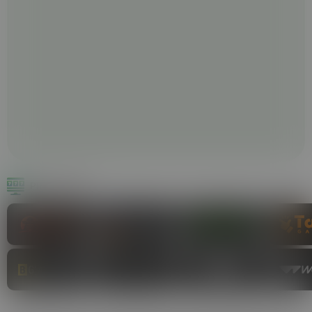
PROVEDORES