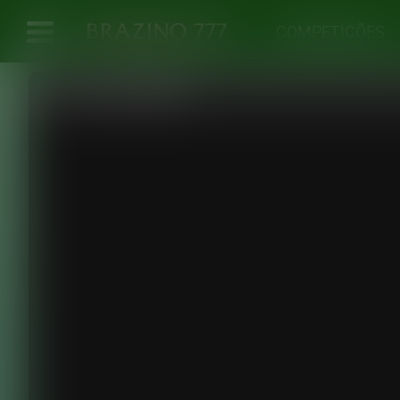
COMPETIÇÕES
CHILLI FIESTA