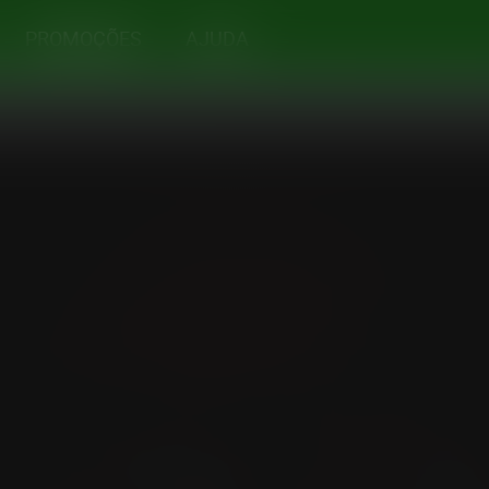
PROMOÇÕES
AJUDA