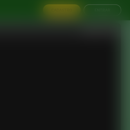
CADASTRO
ENTRAR