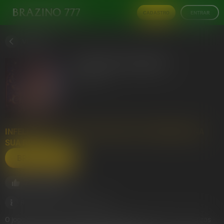
CADASTRO
ENTRAR
VOLTAR
CHRISTMAS MORNING
REDTIGER
INFELIZMENTE, ESTE JOGO NÃO ESTÁ DISPONÍVEL NA
SUA REGIÃO.
BRAZINO777
7
1056
Visualizações
RTP:
96.05%
O jogo pode causar dependência, ansiedade, depressão e prejuízos