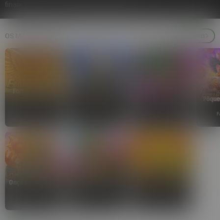
financeiros. Jogue com responsabilidade. 18+
OS MAIS JOGADOS
VER MAIS
EXCLUSIVO
Fortune Garuda
500
Pachinko
FlyX™ Cash Turbo™
Pôque
TADA
NEKO
BUCK STAKES
F
Onça Sortuda 500
Lucky Jaguar 2
4 Pots of Egypt
TADA
TADA
3OAKS