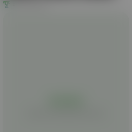
ÚLTIMOS GANHOS
NÃO HÁ DADOS
ESPERA ALGUNS SEGUNDOS POR FAVOR