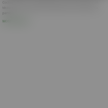
Cocktail Dice é um caça-níqueis da Amusnet com características
técnicas apresentadas de forma objetiva para consulta antes da
partida.
MOSTRAR MAIS
O QUE É O SLOT COCKTAIL DICE?
O jogo utiliza uma estrutura de 5 rolos e 3 linhas. o sistema de
pagamento informado é 10 Fixed. A leitura das regras da versão
disponível no cassino Brazino777 ajuda a compreender como as
combinações são avaliadas.
Visão geral: Cocktail Dice
Confira abaixo os dados técnicos confirmados para esta versão do
jogo.
CARACTERÍSTICA
DETALHES
Nome
Cocktail Dice
Lançamento
19/08/2024