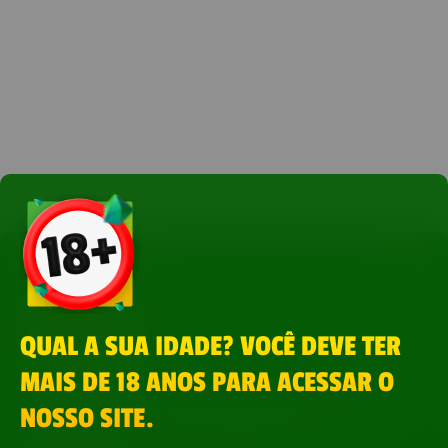
Recursos como Connect to Win, rodadas grátis e linha de prêmio
fazem parte da configuração confirmada do jogo; os critérios de
cada função devem ser consultados nas regras da partida.
CONGO CASH - FAQ
Qual é o RTP de Congo Cash?
O RTP teórico de Congo Cash é de 96,00%. Esse valor pode variar
conforme a configuração disponível. O percentual é estatístico e não
garante resultados individuais.
Qual é o ganho máximo de Congo Cash?
O ganho máximo informado é de 5.500x o valor da aposta. Trata-se
de um limite técnico e não de uma garantia de resultado.
Quem é o provedor de Congo Cash?
QUAL A SUA IDADE? VOCÊ DEVE TER
O provedor de Congo Cash é Pragmatic Play.
MAIS DE 18 ANOS PARA ACESSAR O
Usamos cookies para melhorar sua experiência. Ao
NOSSO SITE.
usar o Brazino777, você aceita nossos cookies. Veja
nossos
Termos e Condições
para mais.