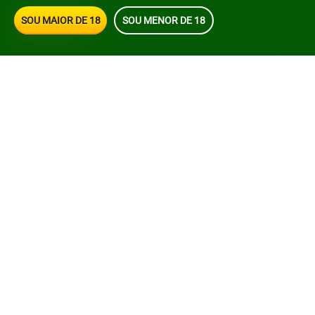
SOU MAIOR DE 18
SOU MENOR DE 18
Menu
Slot
Ao Vivo
Crash
OK
Brazino 777
Jogos De Cassino
Cassino Ao Vivo
Esporte Bet
Mapa Do Site XML
Live Bet
Mapa Do Site HTML
Slots
Suporte
Jogos Crash
Perguntas Frequentes
Novos Jogos
Promoções E Bônus
Bingo
Reclamações
Jogos De Mesa
Afiliados