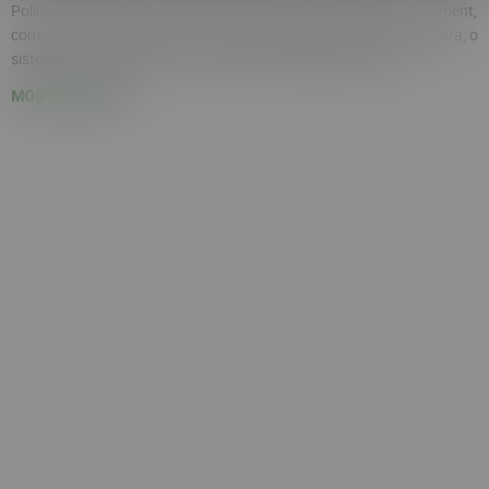
Polícia e Ladrão Bolada é um caça-níqueis da Inspired Entertainment,
com uma ficha técnica voltada a quem deseja conhecer a estrutura, o
sistema de pagamento e os recursos confirmados do jogo.
MOSTRAR MAIS
O QUE É O SLOT POLÍCIA E LADRÃO BOLADA?
No cassino Brazino777, Polícia e Ladrão Bolada pode ser avaliado
por seus dados de funcionamento, sem que RTP, volatilidade ou limite
máximo representem garantia de resultado.
Entre os recursos estão Bonus Bet, Bonus Game e Bonus symbols.
Entre os temas confirmados aparecem Bandit e Money.
Visão geral: Polícia e Ladrão Bolada
Confira abaixo as principais informações técnicas confirmadas para
Polícia e Ladrão Bolada.
CARACTERÍSTICA
DETALHES
Nome
Polícia e Ladrão Bolada