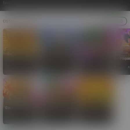
financeiros. Jogue com responsabilidade. 18+
OS MAIS JOGADOS
VER MAIS
EXCLUSIVO
Fortune Garuda
500
Pachinko
FlyX™ Cash Turbo™
Pôque
TADA
NEKO
BUCK STAKES
F
Onça Sortuda 500
Lucky Jaguar 2
4 Pots of Egypt
TADA
TADA
3OAKS