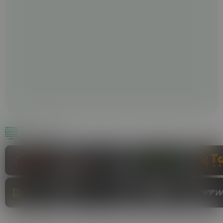
PROVEDORES