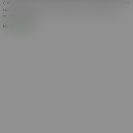
Count Jokula é um caça-níqueis da Play'n GO com estrutura de 3x3 e
sistema de pagamento 5. O conjunto técnico inclui RTP de 96% e
volatilidade média.
MOSTRAR MAIS
O QUE É O SLOT COUNT JOKULA?
O slot combina recursos como Benefits from no win spins, Multiplier,
Respin Wild e temas relacionados a Bat, Blood, Dracula. No cassino
Brazino777, essas informações ajudam a identificar a proposta e a
estrutura da experiência antes de definir o valor da aposta.
Visão geral: Count Jokula
Os principais dados técnicos de Count Jokula estão organizados
abaixo para uma consulta objetiva.
CARACTERÍSTICA
DETALHES
Nome
Count Jokula
Lançamento
17/10/2022