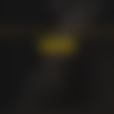
NTE, ESTE JOGO NÃO ESTÁ DISPONÍVEL NA S
BRAZINO777