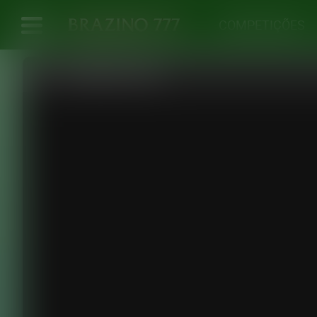
COMPETIÇÕES
COWBOYS GOLD