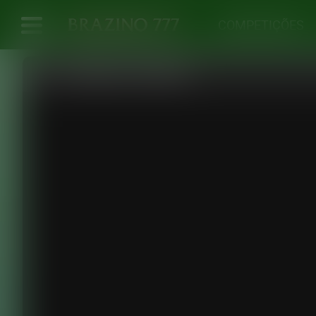
COMPETIÇÕES
CROWN OF FORTUNE