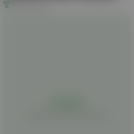
ÚLTIMOS GANHOS
NÃO HÁ DADOS
ESPERA ALGUNS SEGUNDOS POR FAVOR