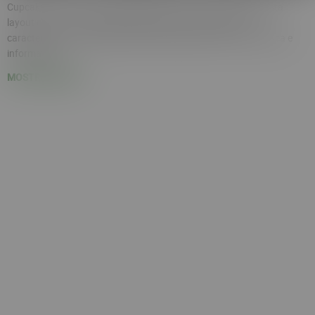
Cupcakes é um caça-níqueis online da NetEnt. O jogo apresenta
layout de 6x7 e sistema de pagamento Pay anywhere. As
características confirmadas são apresentadas de forma técnica e
informativa.
MOSTRAR MAIS
O QUE É O SLOT CUPCAKES?
No cassino Brazino777, Cupcakes pode ser analisado por dados
como RTP, volatilidade, sistema de pagamento e limites de aposta,
quando disponíveis.
Esses indicadores descrevem a configuração do jogo e não
representam garantia de resultado em uma rodada ou sessão.
Visão geral: Cupcakes
Confira os principais dados técnicos disponíveis para Cupcakes.
CARACTERÍSTICA
DETALHES
Nome
Cupcakes