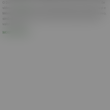
O Dancing Dead é um dos caça-níqueis online em formato de slot de
vídeo da
Amusnet
com temática de Dia dos Mortos, dança, festival e
México e jogo de bônus com escolha de objetos, jackpot progressivo,
símbolos Scatter e Wild. O ganho máximo informado é de 600x o
valor da aposta.
MOSTRAR MAIS
O QUE É O SLOT DANCING DEAD?
Dancing Dead utiliza uma estrutura de 5 rolos por 3 linhas e 20 linhas
de pagamento. O RTP teórico informado é de 96,46%. A volatilidade
indicada é baixa.
Entre os recursos confirmados estão Bonus Game, Bonus symbols,
BonusGame: Pick Objects, Progressive Jackpot, Risk/Gamble
(Double) game, Scatter symbols, Wild. Esses elementos fazem parte
da mecânica do jogo, sem garantir resultados em rodadas
individuais.
Visão geral: Dancing Dead
O Dancing Dead está
slot online
disponível no Brazino777 e
apresenta as seguintes características técnicas: