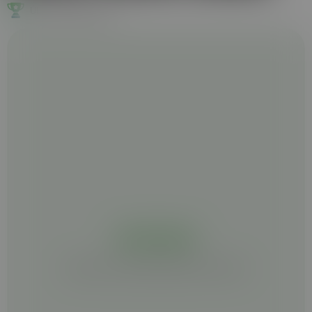
ÚLTIMOS GANHOS
NÃO HÁ DADOS
ESPERA ALGUNS SEGUNDOS POR FAVOR