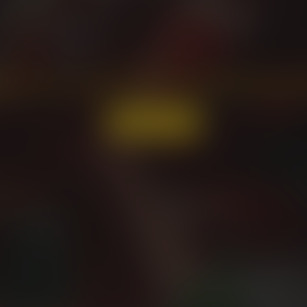
NTE, ESTE JOGO NÃO ESTÁ DISPONÍVEL NA S
BRAZINO777