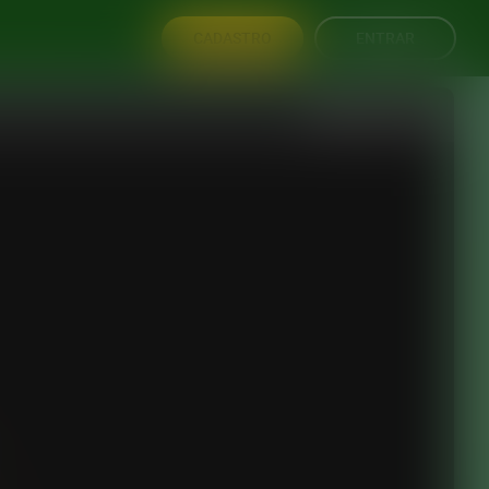
CADASTRO
ENTRAR