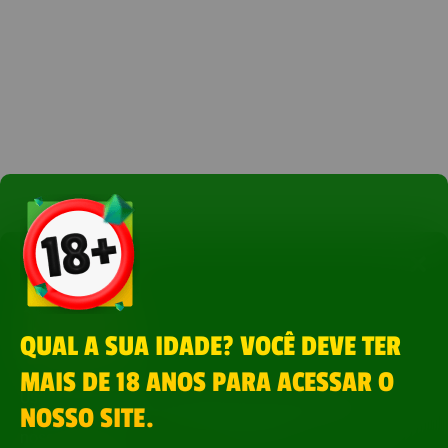
Inicie a partida para girar os rolos.
Aguarde o encerramento da rodada para verificar as
combinações e os recursos aplicados.
Os recursos especiais seguem as regras internas do jogo; por isso, a
tabela de pagamentos deve ser usada como referência para entender
cada função.
DECK OF SCURRA - FAQ
Quem é o provedor de Deck of Scurra?
O provedor de Deck of Scurra é Relax Gaming, com o estúdio Print
Studios indicado separadamente.
Qual é o RTP de Deck of Scurra?
QUAL A SUA IDADE? VOCÊ DEVE TER
O RTP teórico informado é de 96,09%. Esse percentual representa
MAIS DE 18 ANOS PARA ACESSAR O
uma média estatística de longo prazo e não garante resultados
Usamos cookies para melhorar sua experiência. Ao
individuais.
NOSSO SITE.
usar o Brazino777, você aceita nossos cookies. Veja
nossos
Termos e Condições
para mais.
Qual é o ganho máximo de Deck of Scurra?