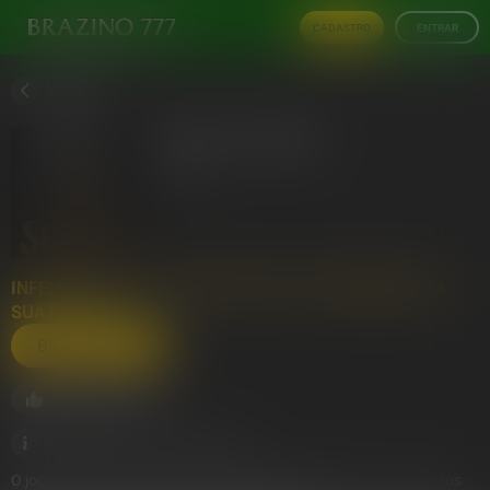
CADASTRO
ENTRAR
VOLTAR
DECK OF SCURRA
PRINT
INFELIZMENTE, ESTE JOGO NÃO ESTÁ DISPONÍVEL NA
SUA REGIÃO.
BRAZINO777
55
16317
Visualizações
RTP:
96.09%
O jogo pode causar dependência, ansiedade, depressão e prejuízos