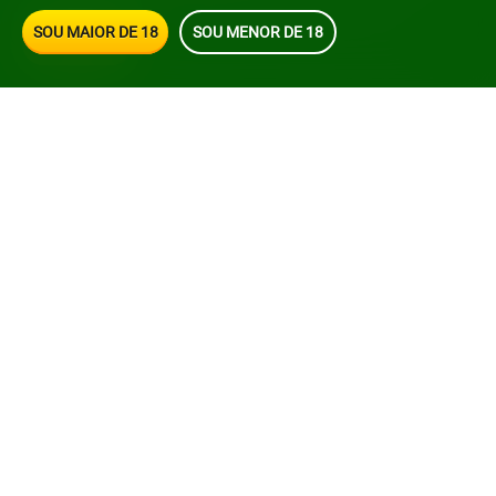
O multiplicador máximo confirmado é de x20.000 o valor da aposta.
SOU MAIOR DE 18
SOU MENOR DE 18
Menu
Slot
Ao Vivo
Crash
OK
Esse limite é uma característica técnica, não uma promessa de
retorno.
Brazino 777
Jogos De Cassino
Cassino Ao Vivo
Esporte Bet
Mapa Do Site XML
Live Bet
Mapa Do Site HTML
Slots
Suporte
Jogos Crash
Perguntas Frequentes
Novos Jogos
Promoções E Bônus
Bingo
Reclamações
Jogos De Mesa
Afiliados