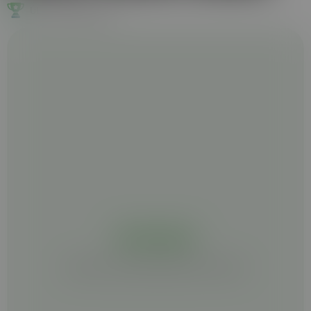
ÚLTIMOS GANHOS
NÃO HÁ DADOS
ESPERA ALGUNS SEGUNDOS POR FAVOR