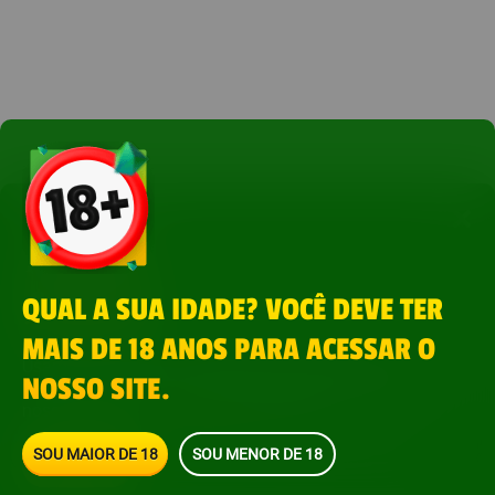
Estabeleça limites de tempo e de gastos para manter o jogo
como entretenimento.
Os recursos confirmados incluem Additional Free Spins, Avalanche,
Bothway, Cascading. A forma de ativação deve ser verificada nas
regras do jogo.
DESTINY OF SUN AND MOON - FAQ
Qual é o RTP de Destiny of Sun and Moon?
O RTP informado é de 96,80%. Esse percentual é teórico, calculado
em muitas rodadas, e não garante resultados individuais.
QUAL A SUA IDADE? VOCÊ DEVE TER
Qual é o ganho máximo de Destiny of Sun and Moon?
MAIS DE 18 ANOS PARA ACESSAR O
O limite técnico informado é de 3.913x o valor da aposta. Esse teto
Usamos cookies para melhorar sua experiência. Ao
não representa garantia de premiação.
NOSSO SITE.
usar o Brazino777, você aceita nossos cookies. Veja
nossos
Termos e Condições
para mais.
Quais recursos aparecem em Destiny of Sun and Moon?
Entre os recursos confirmados estão Additional Free Spins,
SOU MAIOR DE 18
SOU MENOR DE 18
Menu
Slot
Ao Vivo
Crash
OK
Avalanche, Bothway, Cascading.