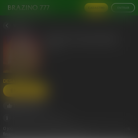
CADASTRO
ENTRAR
VOLTAR
DESTINY OF SUN AND MOON
PGSOFT
DESATIVADO
BRAZINO777
112
62964
Visualizações
RTP:
96.8%
O jogo pode causar dependência, ansiedade, depressão e prejuízos
financeiros. Jogue com responsabilidade. 18+