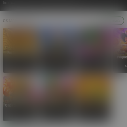
financeiros. Jogue com responsabilidade. 18+
OS MAIS JOGADOS
VER MAIS
EXCLUSIVO
Fortune Garuda
500
Pachinko
FlyX™ Cash Turbo™
Pôque
TADA
NEKO
BUCK STAKES
F
Onça Sortuda 500
Lucky Jaguar 2
4 Pots of Egypt
TADA
TADA
3OAKS