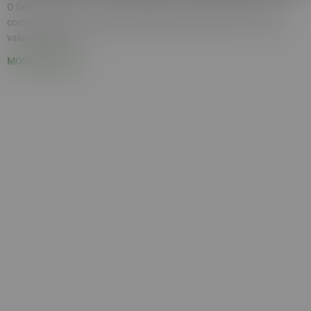
O Devilicious é um jogo de caça-níqueis online da Pragmatic Play,
com formato de 5x3. O ganho máximo informado é de 10.000x o
valor da aposta.
MOSTRAR MAIS
O QUE É O SLOT DEVILICIOUS?
O slot utiliza 5 rolos e 3 linhas, com 20 linhas de pagamento. O RTP
teórico é de 96%, enquanto a volatilidade é alta. O RTP pode variar de
acordo com a configuração disponível.
Entre os recursos confirmados estão 9 Pots (9 Masks) of Gold
Mechanics, Additional Free Spins, Bonus Bet, Buy Feature, Free Spins
e Free Spins Multiplier. Os temas registrados incluem Bell, Black, Blue,
Card e Devil.
Visão geral: Devilicious
O Devilicious está disponível no Brazino777 e apresenta as seguintes
características técnicas:
CARACTERÍSTICA
DETALHES