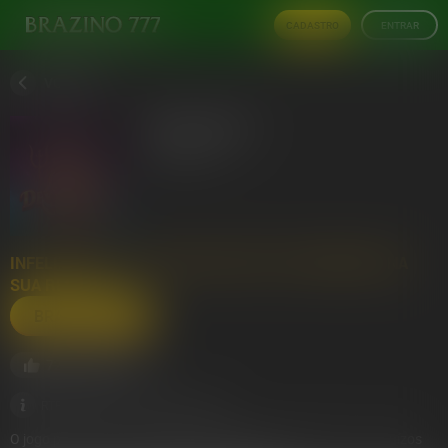
CADASTRO
ENTRAR
VOLTAR
DEVILICIOUS
PRAGMATIC
INFELIZMENTE, ESTE JOGO NÃO ESTÁ DISPONÍVEL NA
SUA REGIÃO.
BRAZINO777
72
17634
Visualizações
RTP:
96.46%
O jogo pode causar dependência, ansiedade, depressão e prejuízos