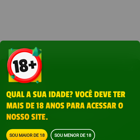
Defina o valor da aposta dentro dos limites exibidos.
Inicie a rodada e aguarde a conclusão do resultado.
Verifique as combinações formadas e os recursos ativados na
rodada.
O resultado é avaliado de acordo com o sistema 20 linhas de
pagamento. Recursos como 9 Pots (9 Masks) of Gold Mechanics,
Additional Free Spins e Bonus Bet podem fazer parte da dinâmica,
conforme as regras do jogo.
DEVILICIOUS - FAQ
Qual é o RTP de Devilicious?
QUAL A SUA IDADE? VOCÊ DEVE TER
O RTP teórico informado é de 96%. Esse percentual é estatístico e
MAIS DE 18 ANOS PARA ACESSAR O
não garante resultados em rodadas individuais.
Usamos cookies para melhorar sua experiência. Ao
NOSSO SITE.
usar o Brazino777, você aceita nossos cookies. Veja
Qual é o ganho máximo de Devilicious?
nossos
Termos e Condições
para mais.
O multiplicador máximo confirmado é de 10.000x o valor da aposta.
SOU MAIOR DE 18
SOU MENOR DE 18
Menu
Slot
Ao Vivo
Crash
OK