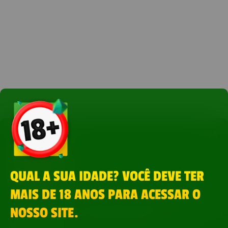
Inicie a rodada para girar os rolos.
Confira o resultado conforme o campo de pagamento informado:
10.
Os recursos confirmados incluem Expanding Symbols, Feature:
Substitution Symbols, Gamble e Progressive Jackpot. A participação
de cada recurso depende das regras e do resultado de cada rodada.
DICE & ROLL - FAQ
Qual é o RTP de Dice & Roll?
O RTP teórico informado é de 95,76%. Esse percentual é calculado
estatisticamente em muitas rodadas e não garante resultados
individuais.
QUAL A SUA IDADE? VOCÊ DEVE TER
Qual é o ganho máximo de Dice & Roll?
MAIS DE 18 ANOS PARA ACESSAR O
O ganho máximo informado é de x750 o valor da aposta. Esse limite
Usamos cookies para melhorar sua experiência. Ao
técnico não constitui uma promessa de resultado.
NOSSO SITE.
usar o Brazino777, você aceita nossos cookies. Veja
nossos
Termos e Condições
para mais.
Quem é o provedor de Dice & Roll?