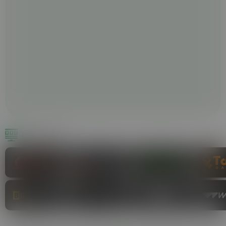
PROVEDORES