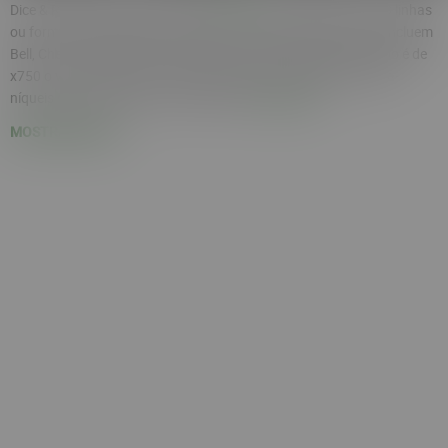
Dice & Roll é um slot de vídeo da
Amusnet
com layout 5x3 e 10 linhas
ou formas de pagamento informadas. Os temas associados incluem
Bell, Cherry, Classic style e Grapes. O ganho máximo informado é de
x750 o valor da aposta. O título faz parte da categoria de caça-
níqueis online e também da seleção de
slots online
.
MOSTRAR MAIS
O QUE É O SLOT DICE & ROLL?
Dice & Roll utiliza 5 rolos e 3 linhas. O campo de pagamento informa
10. O RTP teórico é de 95,76%. A volatilidade indicada é média-alta.
Entre os recursos confirmados estão Expanding Symbols, Feature:
Substitution Symbols, Gamble, Progressive Jackpot, Scatter symbols,
Spreading Wilds or Wild Rush, Wild. Esses recursos fazem parte da
estrutura do jogo e não representam garantia de resultado em uma
rodada individual.
Visão geral: Dice & Roll
Dice & Roll está disponível no
Brazino777
e apresenta as seguintes
características técnicas: