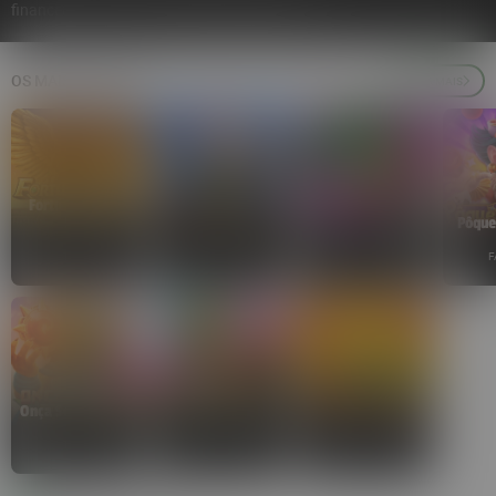
financeiros. Jogue com responsabilidade. 18+
OS MAIS JOGADOS
VER MAIS
EXCLUSIVO
Fortune Garuda
500
Pachinko
FlyX™ Cash Turbo™
Pôque
TADA
NEKO
BUCK STAKES
F
Onça Sortuda 500
Lucky Jaguar 2
4 Pots of Egypt
TADA
TADA
3OAKS