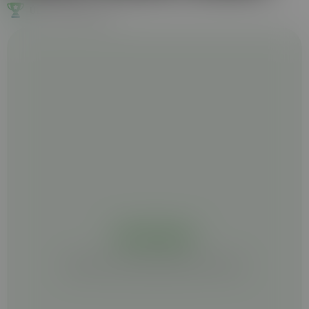
ÚLTIMOS GANHOS
NÃO HÁ DADOS
ESPERA ALGUNS SEGUNDOS POR FAVOR