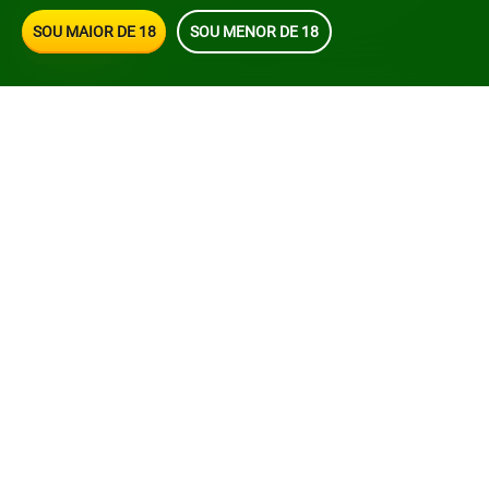
O provedor de Dice & Roll é a Amusnet.
SOU MAIOR DE 18
SOU MENOR DE 18
Menu
Slot
Ao Vivo
Crash
OK
Brazino 777
Jogos De Cassino
Cassino Ao Vivo
Esporte Bet
Mapa Do Site XML
Live Bet
Mapa Do Site HTML
Slots
Suporte
Jogos Crash
Perguntas Frequentes
Novos Jogos
Promoções E Bônus
Bingo
Reclamações
Jogos De Mesa
Afiliados