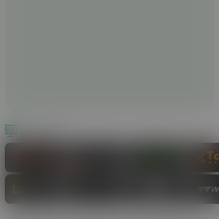
PROVEDORES