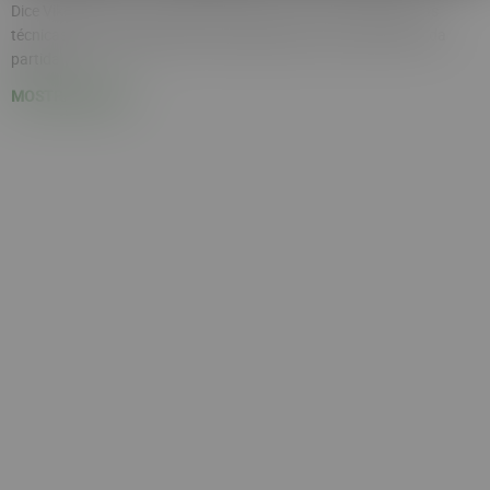
Dice Vikings é um caça-níqueis da Amusnet com características
técnicas apresentadas de forma objetiva para consulta antes da
partida.
MOSTRAR MAIS
O QUE É O SLOT DICE VIKINGS?
O jogo utiliza uma estrutura de 5 rolos e 3 linhas. o sistema de
pagamento informado é 10 Fixed. A leitura das regras da versão
disponível no cassino Brazino777 ajuda a compreender como as
combinações são avaliadas.
Visão geral: Dice Vikings
Confira abaixo os dados técnicos confirmados para esta versão do
jogo.
CARACTERÍSTICA
DETALHES
Nome
Dice Vikings
Lançamento
26/03/2024