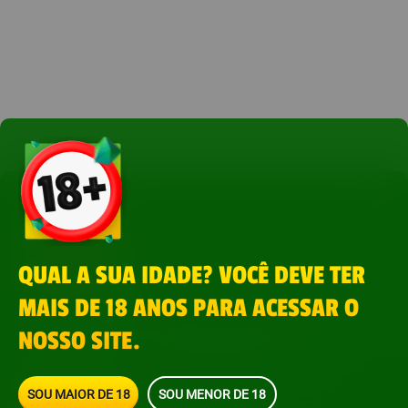
O RTP informado é de 96,65%. Esse percentual é teórico e calculado
em muitas rodadas, sem garantir resultados individuais.
Qual é o ganho máximo de Dice Vikings?
O limite técnico informado é de 200 por linhax da aposta. Esse valor
representa um teto possível e não uma promessa de resultado.
Quais recursos aparecem em Dice Vikings?
Os recursos confirmados incluem Autoplay, Gamble, Free Spins with
Multiplier. A disponibilidade pode depender da configuração
carregada.
QUAL A SUA IDADE? VOCÊ DEVE TER
MAIS DE 18 ANOS PARA ACESSAR O
Usamos cookies para melhorar sua experiência. Ao
NOSSO SITE.
usar o Brazino777, você aceita nossos cookies. Veja
nossos
Termos e Condições
para mais.
SOU MAIOR DE 18
SOU MENOR DE 18
Menu
Slot
Ao Vivo
Crash
OK