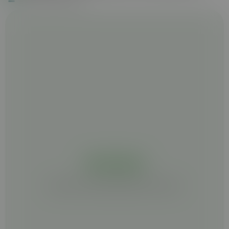
NÃO HÁ DADOS
ESPERA ALGUNS SEGUNDOS POR FAVOR