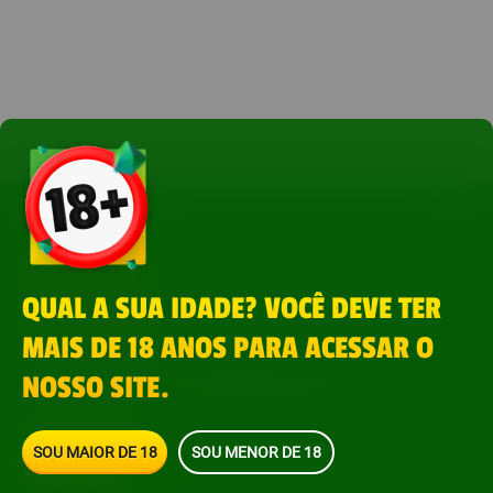
como entretenimento.
Os recursos confirmados incluem Buy Feature, Free Spins, Free Spins
Multiplier, Pay Anywhere. A forma de ativação deve ser verificada nas
regras do jogo.
DINER DELIGHTS - FAQ
Qual é o RTP de Diner Delights?
O RTP informado é de 96,75%. Esse percentual é teórico, calculado
em muitas rodadas, e não garante resultados individuais.
Qual é o ganho máximo de Diner Delights?
QUAL A SUA IDADE? VOCÊ DEVE TER
O limite técnico informado é de 2.989x o valor da aposta. Esse teto
MAIS DE 18 ANOS PARA ACESSAR O
não representa garantia de premiação.
Usamos cookies para melhorar sua experiência. Ao
NOSSO SITE.
usar o Brazino777, você aceita nossos cookies. Veja
Quais recursos aparecem em Diner Delights?
nossos
Termos e Condições
para mais.
Entre os recursos confirmados estão Buy Feature, Free Spins, Free
Spins Multiplier, Pay Anywhere.
SOU MAIOR DE 18
SOU MENOR DE 18
Menu
Slot
Ao Vivo
Crash
OK