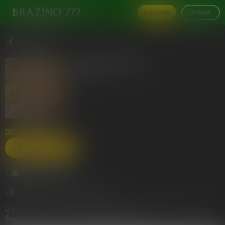
CADASTRO
ENTRAR
VOLTAR
DINER DELIGHTS
PGSOFT
DESATIVADO
BRAZINO777
105
70631
Visualizações
RTP:
96.75%
O jogo pode causar dependência, ansiedade, depressão e prejuízos
financeiros. Jogue com responsabilidade. 18+