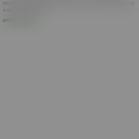
técnicas definidas por sua estrutura de rolos, sistema de pagamento
e recursos confirmados.
MOSTRAR MAIS
O QUE É O SLOT DINER DELIGHTS?
Diner Delights integra a categoria de slots online e pode ser
consultado no cassino Brazino777. Entre os dados disponíveis estão
layout de 6x6, sistema de pagamento Pay anywhere, RTP de 96,75%,
volatilidade média.
O conjunto confirmado inclui recursos como Buy Feature, Free Spins,
Free Spins Multiplier, Pay Anywhere e temas ligados a Card suits,
Food, Restaurant, White.
Visão geral: Diner Delights
Confira abaixo as principais informações técnicas confirmadas para
o jogo.
CARACTERÍSTICA
DETALHES
Nome
Diner Delights