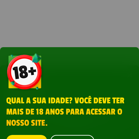
PG Soft
PG Soft
PG Soft
PG Soft
DRAGON HATCH 2 - FAQ
Qual é o RTP de Dragon Hatch 2?
O RTP do Dragon Hatch 2 é de 96,76%.
Como funciona o jogo Dragon Hatch 2?
Como os caça-níqueis, em que o jogador deve inserir o valor da
aposta em uma grade 5x5, girar os rolos e torcer para realizar
combinações vencedoras de símbolos idênticos.
Melhor horário para jogar Dragon Hatch 2?
O melhor horário é aquele que não compromete a rotina de trabalho e
QUAL A SUA IDADE? VOCÊ DEVE TER
compromissos do jogador. O jogo tem resultados aleatórios,
MAIS DE 18 ANOS PARA ACESSAR O
portanto, não importa o horário, o algoritmo finaliza a partida sem
Usamos cookies para melhorar sua experiência. Ao
que haja qualquer previsão.
NOSSO SITE.
usar o Brazino777, você aceita nossos cookies. Veja
nossos
Termos e Condições
para mais.