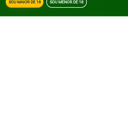
SOU MAIOR DE 18
SOU MENOR DE 18
Menu
Slot
Ao Vivo
Crash
OK
Brazino 777
Jogos De Cassino
Cassino Ao Vivo
Esporte Bet
Mapa Do Site XML
Live Bet
Mapa Do Site HTML
Slots
Suporte
Jogos Crash
Perguntas Frequentes
Novos Jogos
Promoções E Bônus
Bingo
Reclamações
Jogos De Mesa
Afiliados