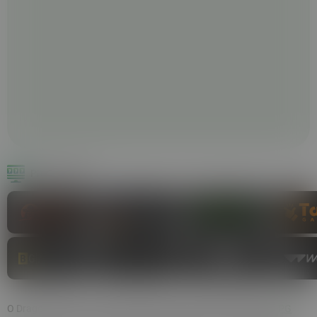
PROVEDORES
O Dragon Hatch 2 é uma sequência do jogo desenvolvido pela
PG