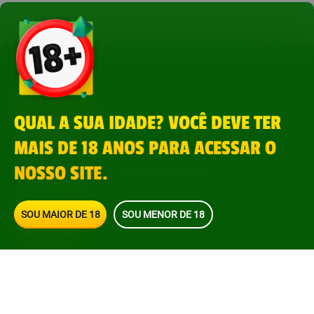
QUAL A SUA IDADE? VOCÊ DEVE TER
MAIS DE 18 ANOS PARA ACESSAR O
Usamos cookies para melhorar sua experiência. Ao
NOSSO SITE.
usar o Brazino777, você aceita nossos cookies. Veja
nossos
Termos e Condições
para mais.
SOU MAIOR DE 18
SOU MENOR DE 18
Menu
Slot
Ao Vivo
Crash
OK
Brazino 777
Jogos De Cassino