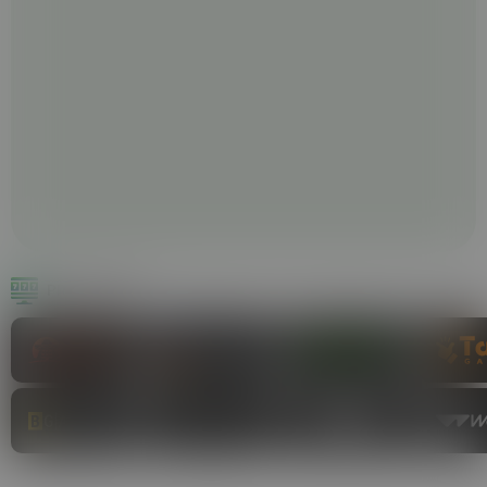
PROVEDORES