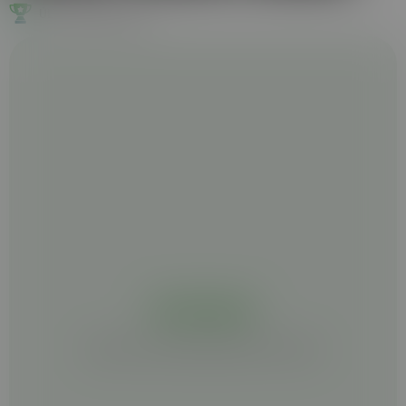
ÚLTIMOS GANHOS
NÃO HÁ DADOS
ESPERA ALGUNS SEGUNDOS POR FAVOR