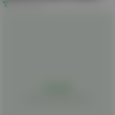
ÚLTIMOS GANHOS
NÃO HÁ DADOS
ESPERA ALGUNS SEGUNDOS POR FAVOR