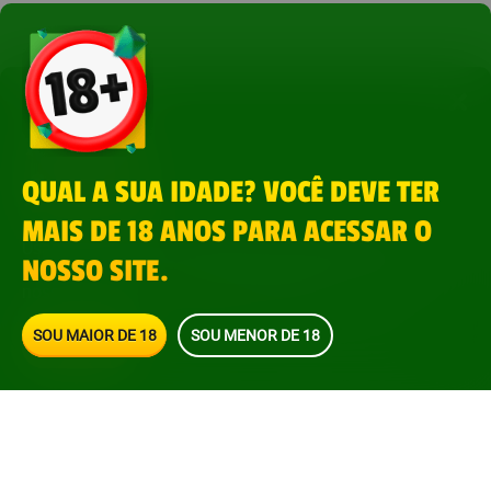
QUAL A SUA IDADE? VOCÊ DEVE TER
MAIS DE 18 ANOS PARA ACESSAR O
Usamos cookies para melhorar sua experiência. Ao
NOSSO SITE.
usar o Brazino777, você aceita nossos cookies. Veja
nossos
Termos e Condições
para mais.
SOU MAIOR DE 18
SOU MENOR DE 18
Menu
Slot
Ao Vivo
Crash
OK
Brazino 777
Jogos De Cassino