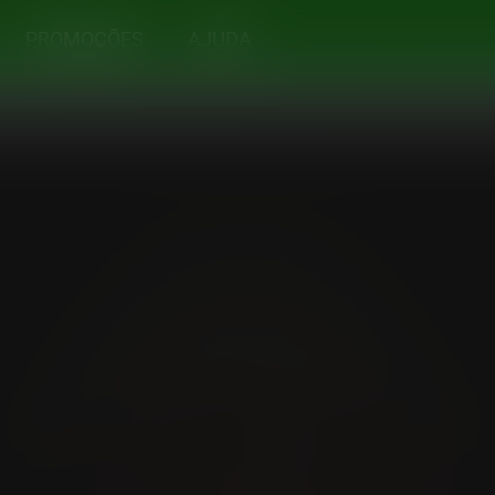
PROMOÇÕES
AJUDA