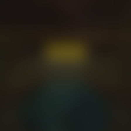
NTE, ESTE JOGO NÃO ESTÁ DISPONÍVEL NA S
BRAZINO777