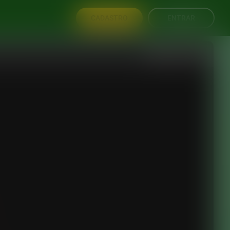
CADASTRO
ENTRAR