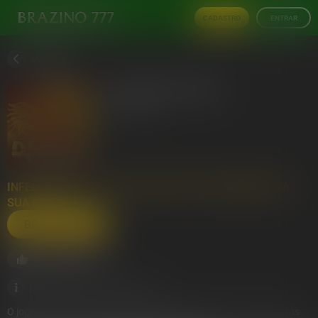
CADASTRO
ENTRAR
VOLTAR
THE DRAGON TIGER
PRAGMATIC
INFELIZMENTE, ESTE JOGO NÃO ESTÁ DISPONÍVEL NA
SUA REGIÃO.
BRAZINO777
15
6469
Visualizações
RTP:
96.53%
O jogo pode causar dependência, ansiedade, depressão e prejuízos