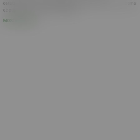
características técnicas definidas por sua estrutura de rolos, sistema
de pagamento e recursos confirmados.
MOSTRAR MAIS
O QUE É O SLOT DRAGON TIGER LUCK?
Dragon Tiger Luck integra a categoria de slots online e pode ser
consultado no cassino Brazino777. Entre os dados disponíveis estão
layout de 3x1, sistema de pagamento 1, RTP de 96,94%, volatilidade
baixa.
O conjunto confirmado inclui recursos como Multiplier e temas
ligados a Chinese Dragons, Dark blue, Neon, Oriental.
Visão geral: Dragon Tiger Luck
Confira abaixo as principais informações técnicas confirmadas para
o jogo.
CARACTERÍSTICA
DETALHES
Nome
Dragon Tiger Luck