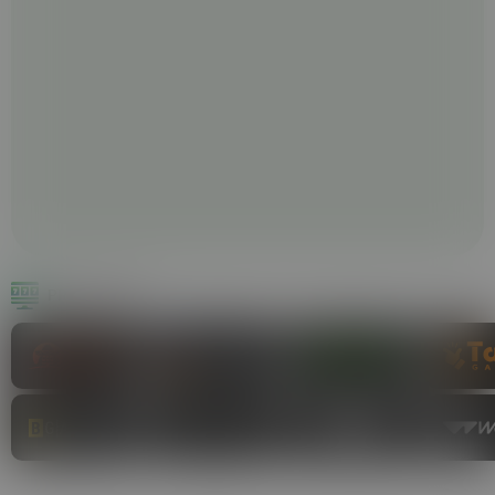
PROVEDORES