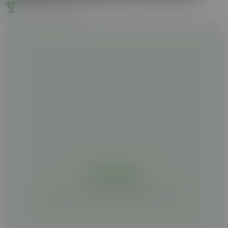
ÚLTIMOS GANHOS
NÃO HÁ DADOS
ESPERA ALGUNS SEGUNDOS POR FAVOR