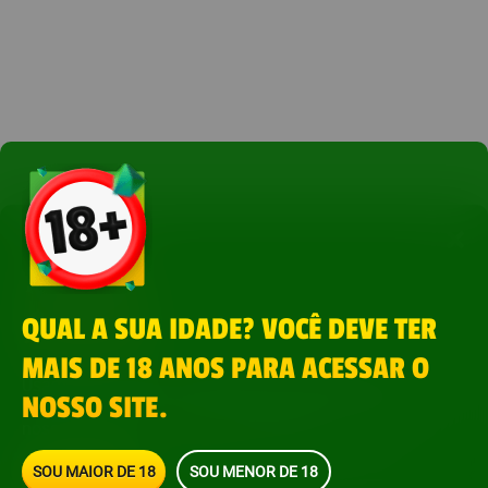
pagamento. Recursos como Free Spins, RTP range e Scatter symbols
podem fazer parte da dinâmica, conforme as regras do jogo.
EGYPTIAN FORTUNES - FAQ
Qual é o RTP de Egyptian Fortunes?
O RTP teórico informado é de 96%. Esse percentual é estatístico e
não garante resultados em rodadas individuais.
Qual é o ganho máximo de Egyptian Fortunes?
O multiplicador máximo confirmado é de 309x o valor da aposta.
Qual sistema de pagamento é usado em Egyptian Fortunes?
QUAL A SUA IDADE? VOCÊ DEVE TER
O sistema confirmado é 20 linhas de pagamento.
MAIS DE 18 ANOS PARA ACESSAR O
Usamos cookies para melhorar sua experiência. Ao
NOSSO SITE.
usar o Brazino777, você aceita nossos cookies. Veja
nossos
Termos e Condições
para mais.
SOU MAIOR DE 18
SOU MENOR DE 18
Menu
Slot
Ao Vivo
Crash
OK