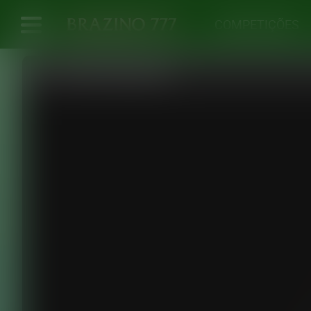
COMPETIÇÕES
EGYPTIAN SUN SE