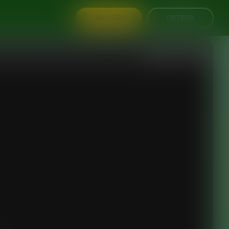
CADASTRO
ENTRAR