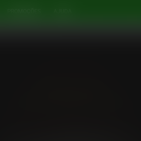
PROMOÇÕES
AJUDA