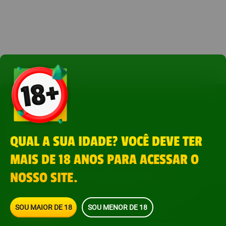
as rodadas.
Estabeleça limites de tempo e de gastos para manter o jogo
como entretenimento.
Os recursos confirmados incluem Additional Free Spins, Avalanche,
Buy Feature, Cascading. A forma de ativação deve ser verificada nas
regras do jogo.
EGYPT'S BOOK OF MYSTERY - FAQ
Qual é o RTP de Egypt's Book of Mystery?
O RTP informado é de 96,75%. Esse percentual é teórico, calculado
em muitas rodadas, e não garante resultados individuais.
QUAL A SUA IDADE? VOCÊ DEVE TER
Qual é o ganho máximo de Egypt's Book of Mystery?
MAIS DE 18 ANOS PARA ACESSAR O
Usamos cookies para melhorar sua experiência. Ao
O limite técnico informado é de 100.000x o valor da aposta. Esse teto
NOSSO SITE.
usar o Brazino777, você aceita nossos cookies. Veja
não representa garantia de premiação.
nossos
Termos e Condições
para mais.
Quais recursos aparecem em Egypt's Book of Mystery?
SOU MAIOR DE 18
SOU MENOR DE 18
Menu
Slot
Ao Vivo
Crash
OK
Entre os recursos confirmados estão Additional Free Spins,