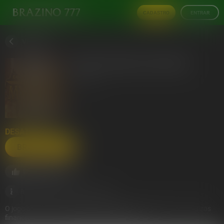
CADASTRO
ENTRAR
VOLTAR
EGYPT'S BOOK OF MYSTERY
PGSOFT
DESATIVADO
BRAZINO777
80
60418
Visualizações
RTP:
96.75%
O jogo pode causar dependência, ansiedade, depressão e prejuízos
financeiros. Jogue com responsabilidade. 18+