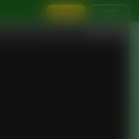
CADASTRO
ENTRAR