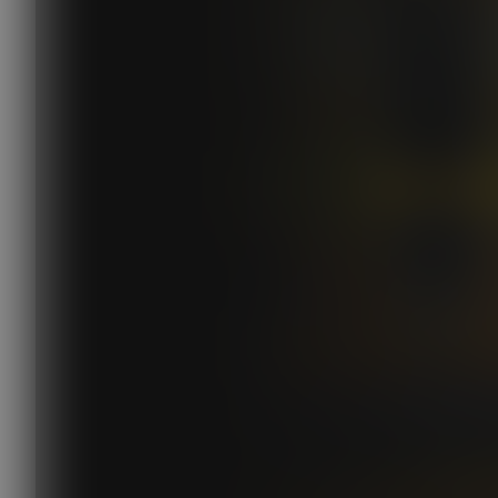
INFELIZME