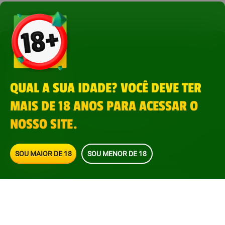
QUAL A SUA IDADE? VOCÊ DEVE TER
MAIS DE 18 ANOS PARA ACESSAR O
Usamos cookies para melhorar sua experiência. Ao
NOSSO SITE.
usar o Brazino777, você aceita nossos cookies. Veja
nossos
Termos e Condições
para mais.
SOU MAIOR DE 18
SOU MENOR DE 18
Menu
Slot
Ao Vivo
Crash
OK
Brazino 777
Jogos De Cassino