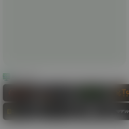
PROVEDORES