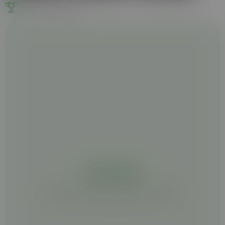
ÚLTIMOS GANHOS
NÃO HÁ DADOS
ESPERA ALGUNS SEGUNDOS POR FAVOR