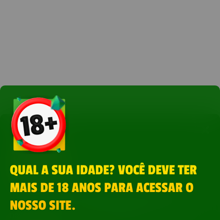
Inicie a rodada e aguarde a conclusão do giro dos rolos.
Confira o resultado de acordo com a estrutura de pagamento e
as regras do título.
Recursos como jogo bônus, símbolos bônus e jogo bônus de escolha
de objetos fazem parte da configuração confirmada do jogo; os
critérios de cada função devem ser consultados nas regras da
partida.
EMERALD KING RAINBOW ROAD - FAQ
Qual é o RTP de Emerald King Rainbow Road?
O RTP teórico de Emerald King Rainbow Road é de 96,00%. Esse valor
pode variar conforme a configuração disponível. O percentual é
estatístico e não garante resultados individuais.
QUAL A SUA IDADE? VOCÊ DEVE TER
Qual é o ganho máximo de Emerald King Rainbow Road?
MAIS DE 18 ANOS PARA ACESSAR O
Usamos cookies para melhorar sua experiência. Ao
O ganho máximo informado é de 20.000x o valor da aposta. Trata-se
NOSSO SITE.
usar o Brazino777, você aceita nossos cookies. Veja
de um limite técnico e não de uma garantia de resultado.
nossos
Termos e Condições
para mais.