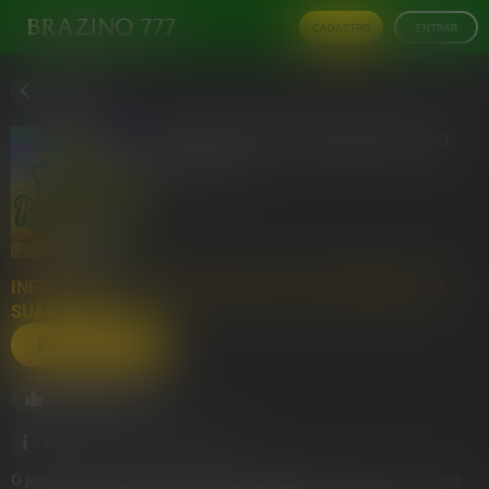
CADASTRO
ENTRAR
VOLTAR
EMERALD KING RAINBOW ROAD
PRAGMATIC
INFELIZMENTE, ESTE JOGO NÃO ESTÁ DISPONÍVEL NA
SUA REGIÃO.
BRAZINO777
10
1276
Visualizações
RTP:
96.71%
O jogo pode causar dependência, ansiedade, depressão e prejuízos