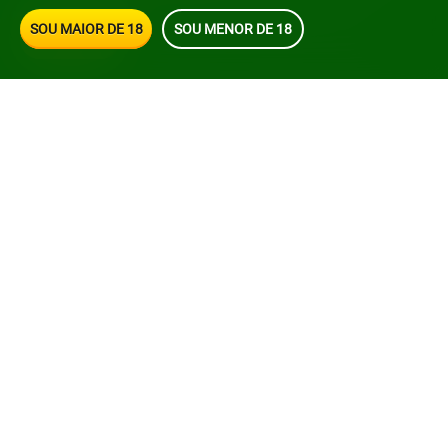
Quem é o provedor de Emerald King Rainbow Road?
SOU MAIOR DE 18
SOU MENOR DE 18
Menu
Slot
Ao Vivo
Crash
OK
O provedor de Emerald King Rainbow Road é Pragmatic Play.
Brazino 777
Jogos De Cassino
Cassino Ao Vivo
Esporte Bet
Mapa Do Site XML
Live Bet
Mapa Do Site HTML
Slots
Suporte
Jogos Crash
Perguntas Frequentes
Novos Jogos
Promoções E Bônus
Bingo
Reclamações
Jogos De Mesa
Afiliados