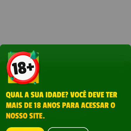
Inicie a rodada e acompanhe a formação dos resultados.
Observe quando os recursos especiais forem aplicados pelo
sistema.
Revise o saldo e o tempo de sessão antes de continuar.
Os recursos confirmados incluem Bonus Game, Bonus symbols,
Fixed Jackpots, Free Spins, Hold and Win, Mystery symbol, Pot
Collection, Remove Symbols, Respins, RTP range, Scatter symbols,
Stack, Wild. A forma de ativação e o funcionamento de cada recurso
devem ser verificados nas regras exibidas pelo jogo.
EMPIRE GOLD: HOLD AND WIN - FAQ
Qual é o RTP de Empire Gold: Hold and Win?
QUAL A SUA IDADE? VOCÊ DEVE TER
O RTP informado é de 95,76%. Esse percentual é uma estimativa
teórica calculada ao longo de muitas rodadas e não garante
MAIS DE 18 ANOS PARA ACESSAR O
resultados individuais.
Usamos cookies para melhorar sua experiência. Ao
NOSSO SITE.
usar o Brazino777, você aceita nossos cookies. Veja
Qual é o ganho máximo de Empire Gold: Hold and Win?
nossos
Termos e Condições
para mais.
O limite técnico informado é de 5.524x. Esse multiplicador representa