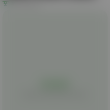
ÚLTIMOS GANHOS
NÃO HÁ DADOS
ESPERA ALGUNS SEGUNDOS POR FAVOR