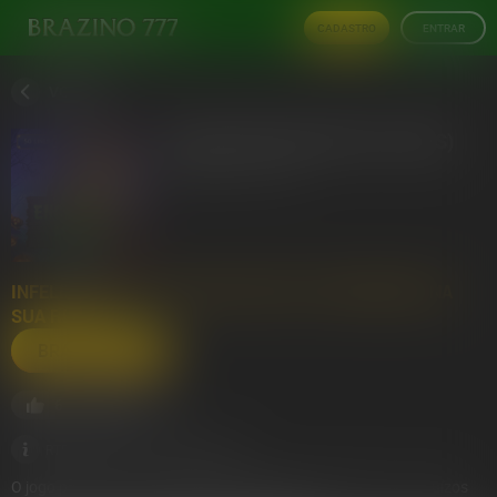
CADASTRO
ENTRAR
VOLTAR
ENCHANTED MANOR (50 LINES)
ATOMIC_SLOT_LAB
INFELIZMENTE, ESTE JOGO NÃO ESTÁ DISPONÍVEL NA
SUA REGIÃO.
BRAZINO777
6
1162
Visualizações
RTP:
95.56%
O jogo pode causar dependência, ansiedade, depressão e prejuízos