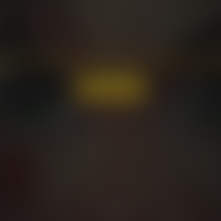
NTE, ESTE JOGO NÃO ESTÁ DISPONÍVEL NA S
BRAZINO777