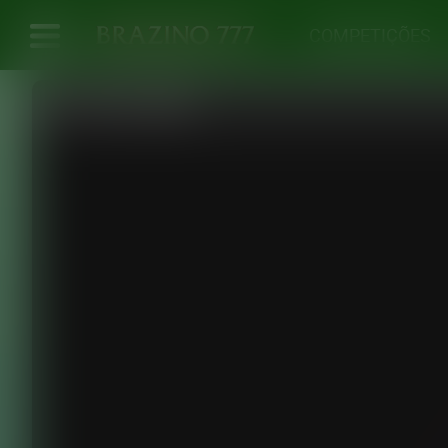
COMPETIÇÕES
EPIC JOKER