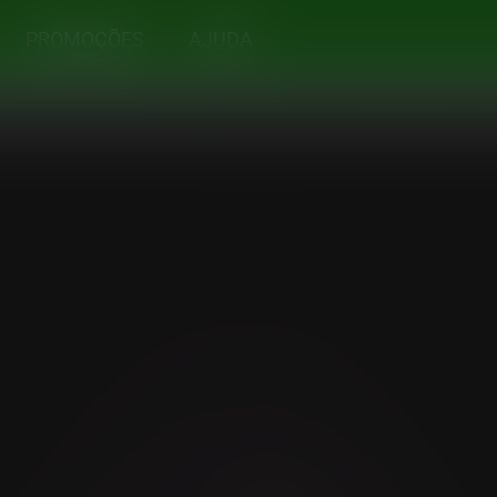
PROMOÇÕES
AJUDA