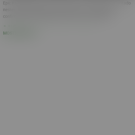
Epic Kingdom Makeda é um jogo online da Zitro Games, apresentado
neste conteúdo sobre jogos e slots online. As características
confirmadas são descritas de forma técnica e informativa.
O QUE É O JOGO EPIC KINGDOM MAKEDA?
MOSTRAR MAIS
No cassino Brazino777, Epic Kingdom Makeda possui dados
técnicos como RTP, volatilidade, sistema de pagamento e limites de
aposta, quando disponíveis.
Esses indicadores descrevem a configuração do jogo e não
representam garantia de resultado em uma rodada ou sessão.
Visão geral: Epic Kingdom Makeda
Confira os principais dados técnicos disponíveis para Epic Kingdom
Makeda.
CARACTERÍSTICA
DETALHES
Nome
Epic Kingdom Makeda