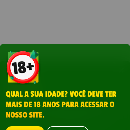
Qual é o RTP de Epic Kingdom Makeda?
O RTP informado é de 94%. Esse percentual é teórico, calculado ao
longo de muitas rodadas, e não garante resultados individuais.
Quais recursos aparecem em Epic Kingdom Makeda?
Entre os recursos confirmados estão Buy Feature, Fixed Jackpots,
Free Spins. A lista completa está no quadro técnico acima.
QUAL A SUA IDADE? VOCÊ DEVE TER
MAIS DE 18 ANOS PARA ACESSAR O
Usamos cookies para melhorar sua experiência. Ao
NOSSO SITE.
usar o Brazino777, você aceita nossos cookies. Veja
nossos
Termos e Condições
para mais.