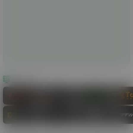
PROVEDORES