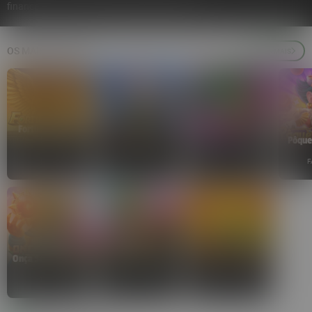
financeiros. Jogue com responsabilidade. 18+
OS MAIS JOGADOS
VER MAIS
EXCLUSIVO
Fortune Garuda
500
Pachinko
FlyX™ Cash Turbo™
Pôque
TADA
NEKO
BUCK STAKES
F
Onça Sortuda 500
Lucky Jaguar 2
4 Pots of Egypt
TADA
TADA
3OAKS