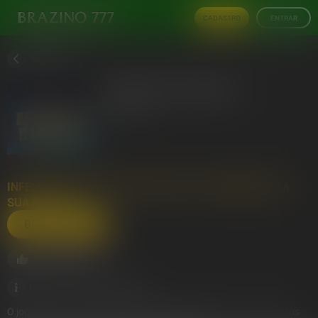
CADASTRO
ENTRAR
VOLTAR
ESQUELETO MARIACHI
REDTIGER
INFELIZMENTE, ESTE JOGO NÃO ESTÁ DISPONÍVEL NA
SUA REGIÃO.
BRAZINO777
1
640
Visualizações
RTP:
96.1%
O jogo pode causar dependência, ansiedade, depressão e prejuízos