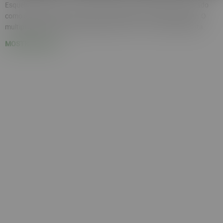
Esqueleto Mariachi é um dos slots online da Red Tiger, classificado
como slot de vídeo, com temas confirmados como Black e Blue. O
multiplicador máximo informado é de x1.257,1 o valor da aposta.
MOSTRAR MAIS
O QUE É O SLOT ESQUELETO MARIACHI?
O título utiliza 5 rolos e 4 linhas, com 40 linhas ou possibilidades de
pagamento, conforme a configuração informada. O RTP teórico é de
96,10%, e pode variar conforme a configuração disponível. A
volatilidade indicada é média.
Entre os recursos confirmados estão Feature: Substitution Symbols e
Free Spins. A temática inclui Black e Blue.
Visão geral: Esqueleto Mariachi
Esqueleto Mariachi está disponível no Brazino777. A tabela reúne as
características técnicas confirmadas para esta versão.
CARACTERÍSTICA
DETALHES
Nome
Esqueleto Mariachi