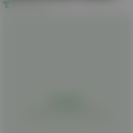
ÚLTIMOS GANHOS
NÃO HÁ DADOS
ESPERA ALGUNS SEGUNDOS POR FAVOR