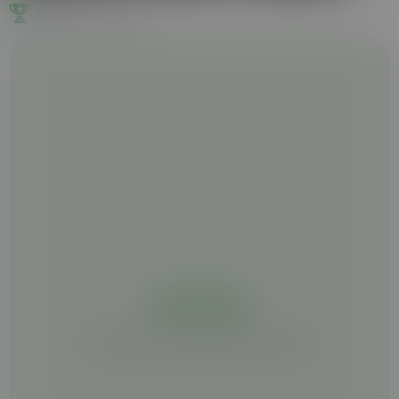
ÚLTIMOS GANHOS
NÃO HÁ DADOS
ESPERA ALGUNS SEGUNDOS POR FAVOR