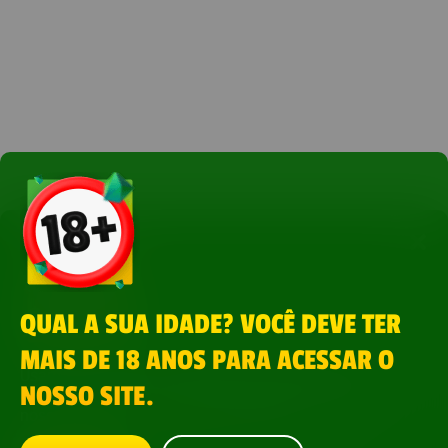
Os recursos confirmados incluem Bonus Game, BonusGame: Pick
Objects, Expanding Symbols, Fire Blaze, Free Spins, Hold and Win,
Scatter symbols, Wild. A forma de ativação e o funcionamento de
cada recurso devem ser verificados nas regras exibidas pelo jogo.
FIRE BLAZE: ETERNAL LADY - FAQ
Qual é o RTP de Fire Blaze: Eternal Lady?
O RTP informado é de 96,50%. Esse percentual é uma estimativa
teórica calculada ao longo de muitas rodadas e não garante
resultados individuais.
Qual é o ganho máximo de Fire Blaze: Eternal Lady?
O limite técnico informado é de 2.000x. Esse multiplicador representa
QUAL A SUA IDADE? VOCÊ DEVE TER
um teto matemático e não uma expectativa ou garantia de ganho.
MAIS DE 18 ANOS PARA ACESSAR O
Quais recursos aparecem em Fire Blaze: Eternal Lady?
Usamos cookies para melhorar sua experiência. Ao
NOSSO SITE.
usar o Brazino777, você aceita nossos cookies. Veja
Entre os recursos confirmados estão Bonus Game, BonusGame: Pick
nossos
Termos e Condições
para mais.
Objects e Expanding Symbols. A lista completa aparece na tabela de