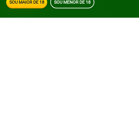
características.
SOU MAIOR DE 18
SOU MENOR DE 18
Menu
Slot
Ao Vivo
Crash
OK
Brazino 777
Jogos De Cassino
Cassino Ao Vivo
Esporte Bet
Mapa Do Site XML
Live Bet
Mapa Do Site HTML
Slots
Suporte
Jogos Crash
Perguntas Frequentes
Novos Jogos
Promoções E Bônus
Bingo
Reclamações
Jogos De Mesa
Afiliados