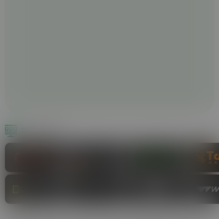
PROVEDORES