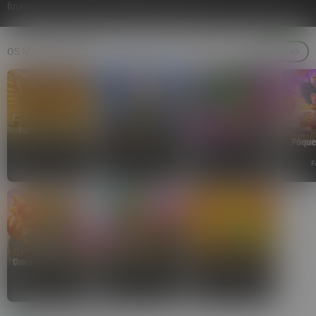
financeiros. Jogue com responsabilidade. 18+
OS MAIS JOGADOS
VER MAIS
EXCLUSIVO
Fortune Garuda
500
Pachinko
FlyX™ Cash Turbo™
Pôque
TADA
NEKO
BUCK STAKES
F
Onça Sortuda 500
Lucky Jaguar 2
4 Pots of Egypt
TADA
TADA
3OAKS