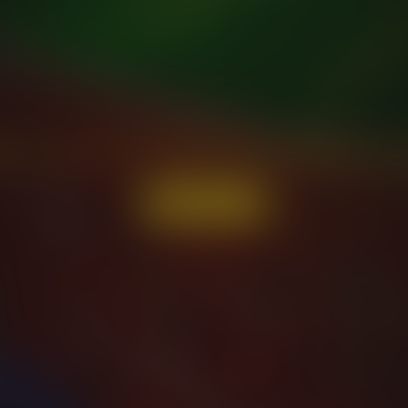
NTE, ESTE JOGO NÃO ESTÁ DISPONÍVEL NA S
BRAZINO777