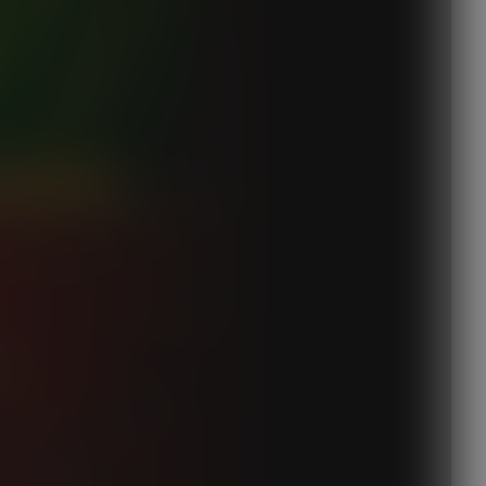
UA REGIÃO.