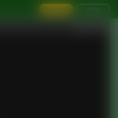
CADASTRO
ENTRAR