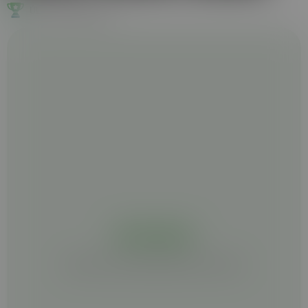
ÚLTIMOS GANHOS
NÃO HÁ DADOS
ESPERA ALGUNS SEGUNDOS POR FAVOR