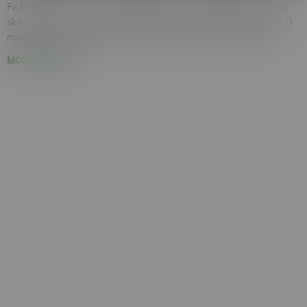
Fa Fa Babies é um dos slots online da Red Tiger, classificado como
slot de vídeo, com temas confirmados como Asian Gods e Brown. O
multiplicador máximo informado é de x1.888 o valor da aposta.
MOSTRAR MAIS
O QUE É O SLOT FA FA BABIES?
O título utiliza 5 rolos e 3 linhas, com 20 linhas ou possibilidades de
pagamento, conforme a configuração informada. O RTP teórico é de
95,74%, e pode variar conforme a configuração disponível. A
volatilidade indicada é média-alta.
Entre os recursos confirmados estão Bonus symbols e BonusGame:
Pick Objects. A temática inclui Asian Gods e Brown.
Visão geral: Fa Fa Babies
Fa Fa Babies está disponível no Brazino777. A tabela reúne as
características técnicas confirmadas para esta versão.
CARACTERÍSTICA
DETALHES
Nome
Fa Fa Babies