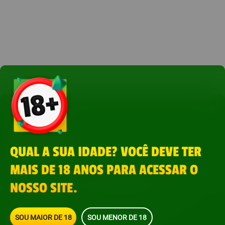
Verifique as combinações formadas e o eventual acionamento
dos recursos confirmados.
O resultado de cada rodada depende da combinação apresentada
pelo jogo. RTP, volatilidade e multiplicador máximo são
características teóricas e não garantem resultados individuais.
FA FA BABIES - FAQ
Qual é o RTP de Fa Fa Babies?
O RTP teórico informado é de 95,74%. Esse percentual é calculado em
muitas rodadas e não representa garantia de retorno em uma sessão
específica.
QUAL A SUA IDADE? VOCÊ DEVE TER
Qual é o ganho máximo de Fa Fa Babies?
MAIS DE 18 ANOS PARA ACESSAR O
O ganho máximo confirmado é de x1.888 o valor da aposta. Trata-se
Usamos cookies para melhorar sua experiência. Ao
de um limite técnico, não de um resultado garantido.
NOSSO SITE.
usar o Brazino777, você aceita nossos cookies. Veja
nossos
Termos e Condições
para mais.
SOU MAIOR DE 18
SOU MENOR DE 18
Menu
Slot
Ao Vivo
Crash
OK