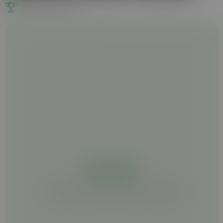
ÚLTIMOS GANHOS
NÃO HÁ DADOS
ESPERA ALGUNS SEGUNDOS POR FAVOR