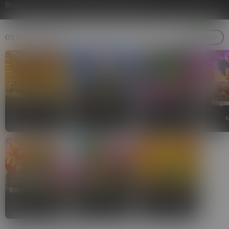
financeiros. Jogue com responsabilidade. 18+
OS MAIS JOGADOS
VER MAIS
EXCLUSIVO
Fortune Garuda
500
Pachinko
FlyX™ Cash Turbo™
Pôque
TADA
NEKO
BUCK STAKES
F
Onça Sortuda 500
Lucky Jaguar 2
4 Pots of Egypt
TADA
TADA
3OAKS