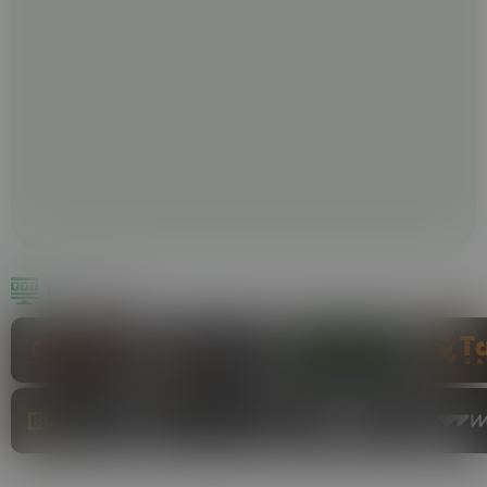
PROVEDORES