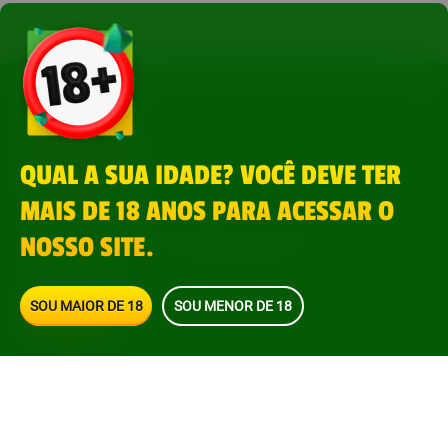
QUAL A SUA IDADE? VOCÊ DEVE TER
MAIS DE 18 ANOS PARA ACESSAR O
Usamos cookies para melhorar sua experiência. Ao
NOSSO SITE.
usar o Brazino777, você aceita nossos cookies. Veja
nossos
Termos e Condições
para mais.
SOU MAIOR DE 18
SOU MENOR DE 18
Menu
Slot
Ao Vivo
Crash
OK
Brazino 777
Jogos De Cassino