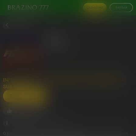
CADASTRO
ENTRAR
VOLTAR
FIRE 88
PRAGMATIC
INFELIZMENTE, ESTE JOGO NÃO ESTÁ DISPONÍVEL NA
SUA REGIÃO.
BRAZINO777
16
7588
Visualizações
RTP:
96.45%
O jogo pode causar dependência, ansiedade, depressão e prejuízos