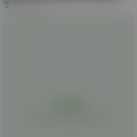
ÚLTIMOS GANHOS
NÃO HÁ DADOS
ESPERA ALGUNS SEGUNDOS POR FAVOR