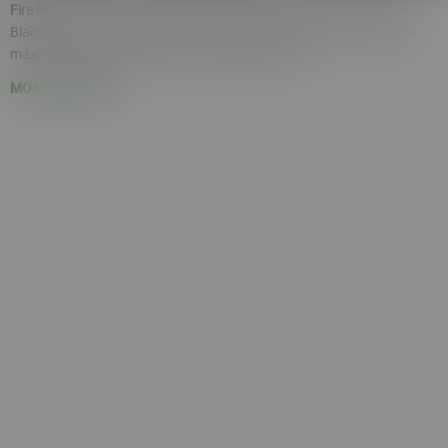
Fire 88
é um caça-níqueis online da Pragmatic Play com tema de
Black e China e recursos como jogo bônus e novos giros. O ganho
máximo confirmado é de x902 o valor da aposta.
MOSTRAR MAIS
O QUE É O SLOT FIRE 88?
Este slot de vídeo foi lançado em 02/03/2018 e utiliza uma grade 3x3
e trabalha com 7 linhas de pagamento. As combinações e os
recursos seguem as regras apresentadas na tabela de pagamentos
do jogo.
O RTP base é de 96%; a volatilidade é média; o RTP pode variar
conforme a configuração disponível. Entre os recursos confirmados
estão Bonus Game, Feature: Substitution Symbols, Respins, RTP
range.
Visão geral: Fire 88
O Fire 88 está disponível no Brazino777 e reúne as seguintes
características técnicas:
CARACTERÍSTICA
DETALHES