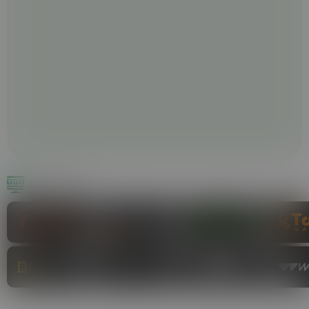
PROVEDORES