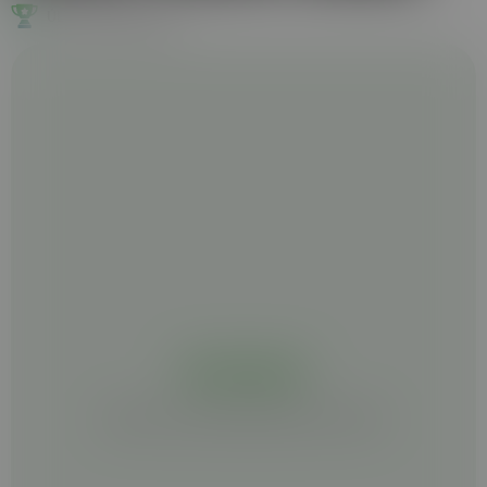
ÚLTIMOS GANHOS
NÃO HÁ DADOS
ESPERA ALGUNS SEGUNDOS POR FAVOR