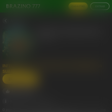
CADASTRO
ENTRAR
VOLTAR
FIRE BLAZE: ADVENTURE TRAIL
PLAYTECH
INFELIZMENTE, ESTE JOGO NÃO ESTÁ DISPONÍVEL NA
SUA REGIÃO.
BRAZINO777
14
8578
Visualizações
RTP:
96.5%
O jogo pode causar dependência, ansiedade, depressão e prejuízos