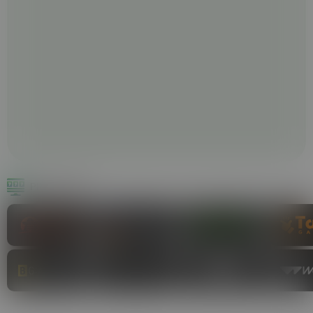
PROVEDORES