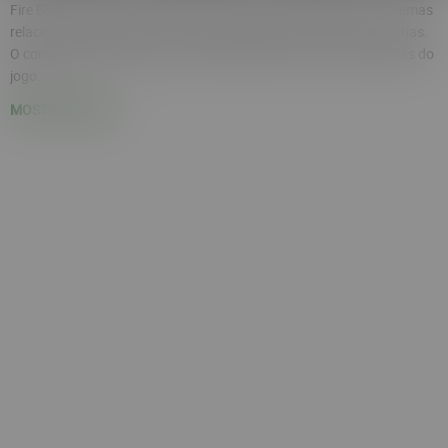
Fire Blaze: Tsai Shen's Gift é um caça-níqueis da Playtech, com temas
relacionados a Asian Gods e Blue e estrutura de 5 rolos por 3 linhas.
O conteúdo abaixo reúne as características técnicas confirmadas do
jogo.
MOSTRAR MAIS
O QUE É O SLOT FIRE BLAZE: TSAI SHEN'S GIFT?
A configuração inclui o sistema de pagamento 50, além de recursos
como Bonus Game, Fire Blaze e Free Spins, com volatilidade alta. No
cassino Brazino777, esses dados ajudam a compreender a estrutura
antes de iniciar uma sessão.
Entre os parâmetros disponíveis estão RTP de 96,50% e ganho
máximo técnico de 2.000x. Esses valores descrevem a matemática
do jogo e não garantem resultados individuais.
Visão geral: Fire Blaze: Tsai Shen's Gift
A tabela a seguir apresenta as informações técnicas disponíveis para
o título.
CARACTERÍSTICA
DETALHES