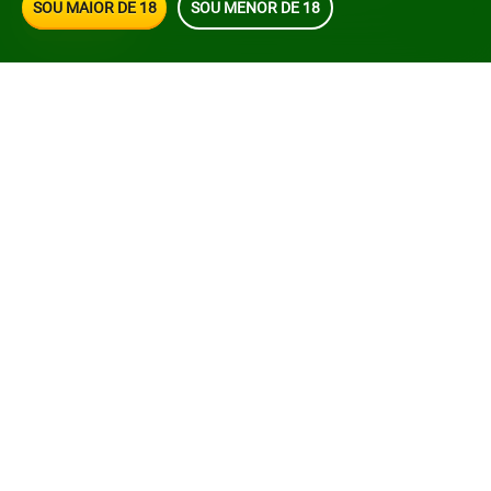
SOU MAIOR DE 18
SOU MENOR DE 18
Menu
Slot
Ao Vivo
Crash
OK
Entre os recursos confirmados estão Bonus Game, Fire Blaze e Free
Spins. A lista completa aparece na tabela de características.
Brazino 777
Jogos De Cassino
Cassino Ao Vivo
Esporte Bet
Mapa Do Site XML
Live Bet
Mapa Do Site HTML
Slots
Suporte
Jogos Crash
Perguntas Frequentes
Novos Jogos
Promoções E Bônus
Bingo
Reclamações
Jogos De Mesa
Afiliados