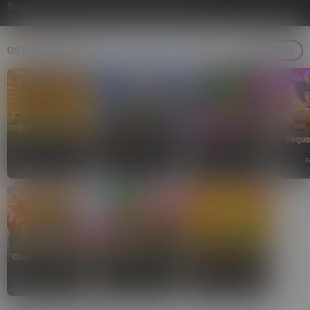
financeiros. Jogue com responsabilidade. 18+
OS MAIS JOGADOS
VER MAIS
EXCLUSIVO
Fortune Garuda
500
Pachinko
FlyX™ Cash Turbo™
Pôque
TADA
NEKO
BUCK STAKES
F
Onça Sortuda 500
Lucky Jaguar 2
4 Pots of Egypt
TADA
TADA
3OAKS