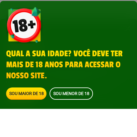
QUAL A SUA IDADE? VOCÊ DEVE TER
MAIS DE 18 ANOS PARA ACESSAR O
Usamos cookies para melhorar sua experiência. Ao
NOSSO SITE.
usar o Brazino777, você aceita nossos cookies. Veja
nossos
Termos e Condições
para mais.
SOU MAIOR DE 18
SOU MENOR DE 18
Menu
Slot
Ao Vivo
Crash
OK
Brazino 777
Jogos De Cassino