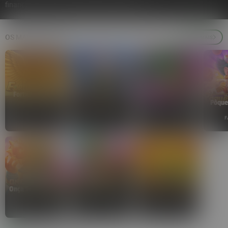
financeiros. Jogue com responsabilidade. 18+
OS MAIS JOGADOS
VER MAIS
EXCLUSIVO
Fortune Garuda
500
Pachinko
FlyX™ Cash Turbo™
Pôque
TADA
NEKO
BUCK STAKES
F
Onça Sortuda 500
Lucky Jaguar 2
4 Pots of Egypt
TADA
TADA
3OAKS